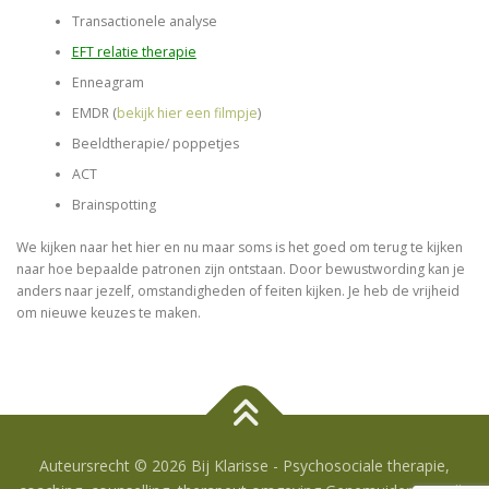
Transactionele analyse
EFT relatie therapie
Enneagram
EMDR (
bekijk hier een filmpje
)
Beeldtherapie/ poppetjes
ACT
Brainspotting
We kijken naar het hier en nu maar soms is het goed om terug te kijken
naar hoe bepaalde patronen zijn ontstaan. Door bewustwording kan je
anders naar jezelf, omstandigheden of feiten kijken. Je heb de vrijheid
om nieuwe keuzes te maken.
Auteursrecht © 2026 Bij Klarisse - Psychosociale therapie,