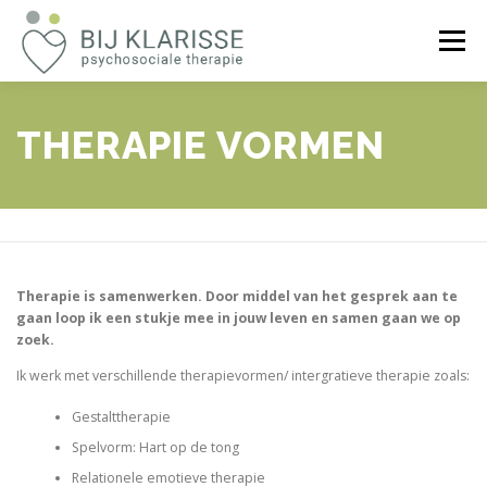
Ga
naar
Menu
de
inhoud
WELKOM
VOOR WIE?
OVER KLARISSE
THERAPIE VORMEN
REVIEWS
TARIEF
CONTACT
Therapie is samenwerken. Door middel van het gesprek aan te
gaan loop ik een stukje mee in jouw leven en samen gaan we op
zoek.
Ik werk met verschillende therapievormen/ intergratieve therapie zoals:
Gestalttherapie
Spelvorm: Hart op de tong
Relationele emotieve therapie