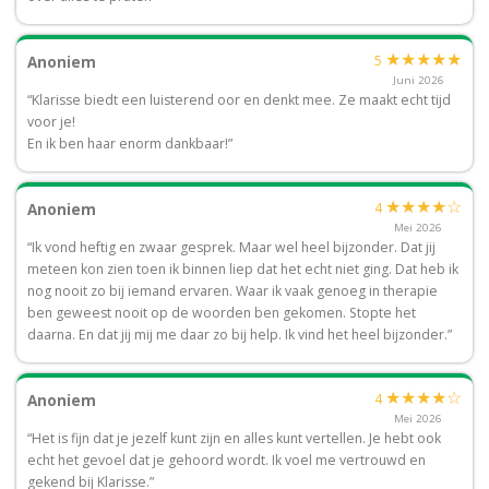
★
★
★
★
★
5
Anoniem
Juni 2026
“Klarisse biedt een luisterend oor en denkt mee. Ze maakt echt tijd
voor je!
En ik ben haar enorm dankbaar!”
★
★
★
★
☆
4
Anoniem
Mei 2026
“Ik vond heftig en zwaar gesprek. Maar wel heel bijzonder. Dat jij
meteen kon zien toen ik binnen liep dat het echt niet ging. Dat heb ik
nog nooit zo bij iemand ervaren. Waar ik vaak genoeg in therapie
ben geweest nooit op de woorden ben gekomen. Stopte het
daarna. En dat jij mij me daar zo bij help. Ik vind het heel bijzonder.”
★
★
★
★
☆
4
Anoniem
Mei 2026
“Het is fijn dat je jezelf kunt zijn en alles kunt vertellen. Je hebt ook
echt het gevoel dat je gehoord wordt. Ik voel me vertrouwd en
gekend bij Klarisse.”