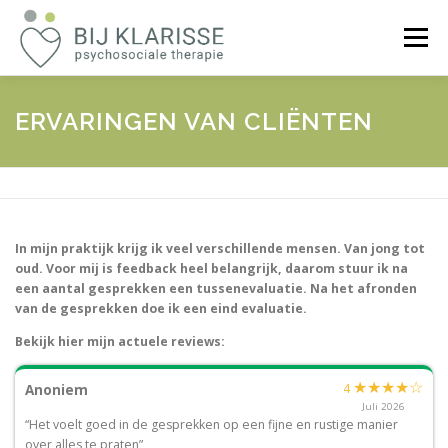
Ga
naar
Menu
de
inhoud
WELKOM
VOOR WIE?
OVER KLARISSE
ERVARINGEN VAN CLIËNTEN
REVIEWS
TARIEF
CONTACT
In mijn praktijk krijg ik veel verschillende mensen. Van jong tot
oud. Voor mij is feedback heel belangrijk, daarom stuur ik na
een aantal gesprekken een tussenevaluatie. Na het afronden
van de gesprekken doe ik een eind evaluatie.
Bekijk hier mijn actuele reviews:
★
★
★
★
☆
4
Anoniem
Juli 2026
“Het voelt goed in de gesprekken op een fijne en rustige manier
over alles te praten”