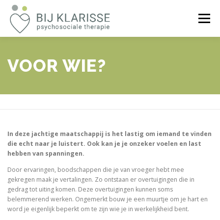
Ga
naar
Menu
de
inhoud
WELKOM
VOOR WIE?
OVER KLARISSE
VOOR WIE?
REVIEWS
TARIEF
CONTACT
In deze jachtige maatschappij is het lastig om iemand te vinden
die echt naar je luistert. Ook kan je je onzeker voelen en last
hebben van spanningen.
Door ervaringen, boodschappen die je van vroeger hebt mee
gekregen maak je vertalingen. Zo ontstaan er overtuigingen die in
gedrag tot uiting komen. Deze overtuigingen kunnen soms
belemmerend werken. Ongemerkt bouw je een muurtje om je hart en
word je eigenlijk beperkt om te zijn wie je in werkelijkheid bent.