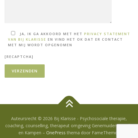
JA, IK GA AKKOORD MET HET
PRIVACY STATEMENT
VAN BIJ KLARISSE
EN VIND HET OK DAT ER CONTACT
MET MIJ WORDT OPGENOMEN
[RECAPTCHA]
Auteursrecht © 2026 Bij Klarisse - Psychosociale therapie,
coaching, counselling, therapeut omgeving Genemuiden, Zwolle
en Kampen
–
OnePress
thema door FameThemes