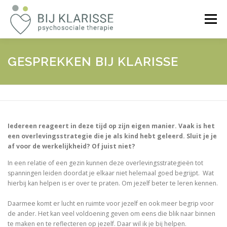
Ga
naar
Menu
de
inhoud
WELKOM
VOOR WIE?
OVER KLARISSE
GESPREKKEN BIJ KLARISSE
REVIEWS
TARIEF
CONTACT
Iedereen reageert in deze tijd op zijn eigen manier. Vaak is het
een overlevingsstrategie die je als kind hebt geleerd. Sluit je je
af voor de werkelijkheid? Of juist niet?
In een relatie of een gezin kunnen deze overlevingsstrategieën tot
spanningen leiden doordat je elkaar niet helemaal goed begrijpt. Wat
hierbij kan helpen is er over te praten. Om jezelf beter te leren kennen.
Daarmee komt er lucht en ruimte voor jezelf en ook meer begrip voor
de ander. Het kan veel voldoening geven om eens die blik naar binnen
te maken en te reflecteren op jezelf. Daar wil ik je bij helpen.